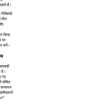
कते हैं।
िक्तियों
ं तीन
 और
नित किया
3 पर
रॉल करें।
ाम
एसएसबी
 है।
ए गए
ें घोषित
 सत्यापन
म्मीदवारों
l+F”