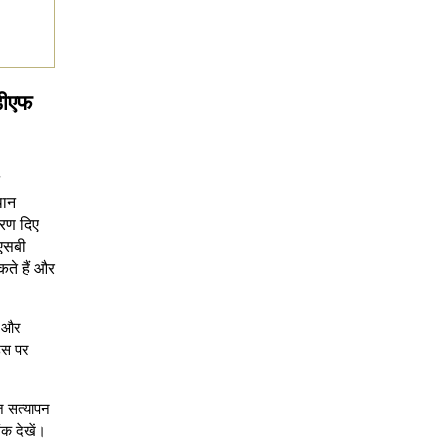
डीएफ
थान
चरण दिए
एसबी
े हैं और
ं और
 उस पर
़ सत्यापन
ंक देखें।