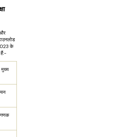
षा
 और
 डाउनलोड
2023 के
ैं:-
ुख्य
चयन
ंगणक