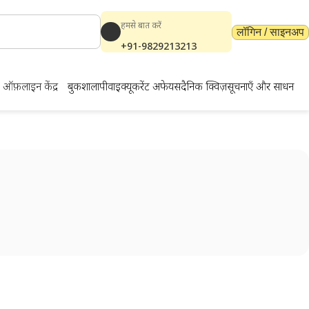
हमसे बात करें
लॉगिन / साइनअप
+91-9829213213
ऑफ़लाइन केंद्र
बुकशाला
पीवाईक्यू
करेंट अफेयर्स
दैनिक क्विज़
सूचनाएँ और साधन