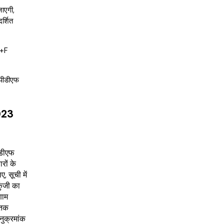
ाएगी,
दर्शित
l+F
 पीडीएफ
023
डीएफ
रों के
, सूची में
ुंजी का
णाम
 तक
नुक्रमांक