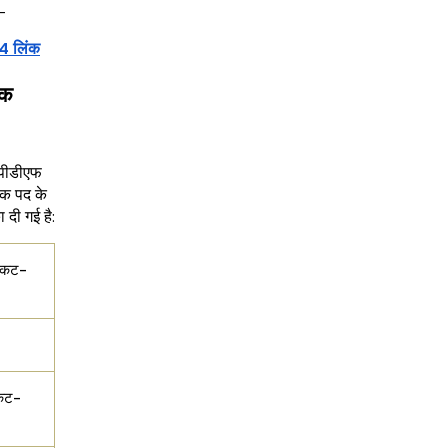
-
4 लिंक
ंक
पीडीएफ
णक पद के
दी गई है:
कट-
ट-