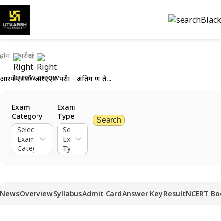
होम
परीक्षाएं
आरपीएससी आरएएस परीक्षा - अंतिम क्षण तैयारी रणनीति
Exam
Exam
Category
Type
Search
Select
Select
Exam
Exam
Category
Type
News
Overview
Syllabus
Admit Card
Answer Key
Result
NCERT Bo