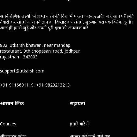
अपने शैक्षणिक लक्ष्यों को प्राप्त करने की दिशा में पहला कदम उठाएँ। चाहे आप परीक्षा की
तैयारी कर रहे हों या अपने ज्ञान का विस्तार कर रहे हों, शुरुआत बस एक क्लिक दूर है।
आज ही हमसे जुड़ें और अपनी पूरी क्षमता को अनलॉक करें।
832, utkarsh bhawan, near mandap
restaurant, 9th chopasani road, jodhpur
rajasthan - 342003
support@utkarsh.com
+91-9116691119, +91-9829213213
आसान लिंक
सहायता
Courses
हमारे बारे में
ऑफ़लाइन प्रवेश
अक्सर पूछे जाने वाले प्रश्न