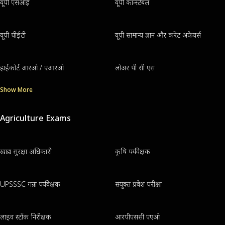
यूपी एसआई
यूपी कॉन्स्टेबल
यूपी पीईटी
यूपी सामान्य ज्ञान और करेंट अफेयर्स
हाईकोर्ट आरओ / एआरओ
लोअर पी सी एस
Show More
Agriculture Exams
खाद्य सुरक्षा अधिकारी
कृषि पर्यवेक्षक
UPSSSC गन्ना पर्यवेक्षक
संयुक्त प्रवेश परीक्षा
लाइव स्टॉक निरीक्षक
आरपीएससी एएओ