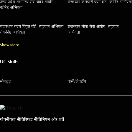
उत्तर प्रदेश अधीनस्थ सेवा चयन आयोग-
राजस्थान कर्मचारी चयन बोर्ड- कनिष्ठ अभियंता
कनिष्ठ अभियंता
राजस्थान राज्य विद्युत बोर्ड- सहायक अभियंता
राजस्थान लोक सेवा आयोग- सहायक
/ कनिष्ठ अभियंता
अभियंता
Show More
UC Skills
मोबाइल
पीसी/लैपटॉप
गोपनीयता नीति
रिफंड नीति
नियम और शर्तें