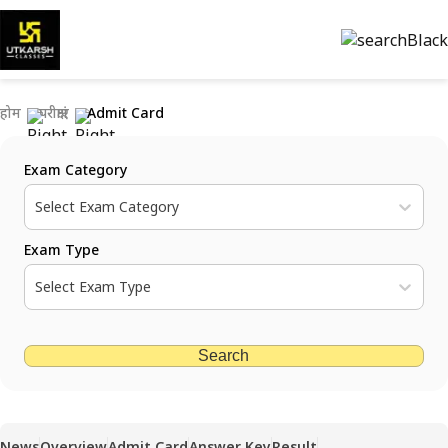
होम
परीक्षाएं
Admit Card
Exam Category
Select Exam Category
Exam Type
Select Exam Type
Search
News
Overview
Admit Card
Answer Key
Result