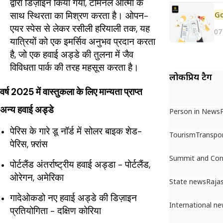
द्वारा डिज़ाइन किया गया, टर्मिनल आत्मा के
साथ स्थिरता का मिश्रण करता है। ओपन-
एयर स्पेस से लेकर रसीली हरियाली तक, यह
07
यात्रियों को एक इमर्सिव अनुभव प्रदान करता
है, जो एक हवाई अड्डे की तुलना में जैव
विविधता पार्क की तरह महसूस करता है।
लोकप्रिय टैग
वर्ष 2025 में वास्तुकला के लिए मान्यता प्राप्त
अन्य हवाई अड्डे
Person in News
पेरिस के गारे डू नॉर्ड में सोलर बाइक शेड-
Tourism
Transpo
पेरिस, फ़्रांस
Summit and Con
पोर्टलैंड अंतर्राष्ट्रीय हवाई अड्डा - पोर्टलैंड,
ओरेगन, अमेरिका
State news
Raja
गादेओकडो नए हवाई अड्डे की डिज़ाइन
International n
प्रतियोगिता - दक्षिण कोरिया