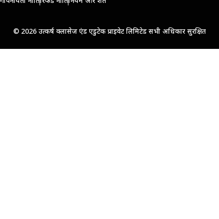
गोपनीयता नीति
रिफंड नीति
नियम और शर्तें
© 2026 उत्कर्ष क्लासेज एंड एडुटेक प्राइवेट लिमिटेड सभी अधिकार सुरक्षित