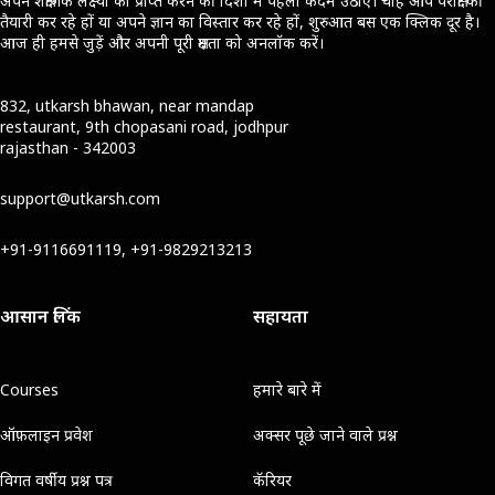
अपने शैक्षणिक लक्ष्यों को प्राप्त करने की दिशा में पहला कदम उठाएँ। चाहे आप परीक्षा की
तैयारी कर रहे हों या अपने ज्ञान का विस्तार कर रहे हों, शुरुआत बस एक क्लिक दूर है।
आज ही हमसे जुड़ें और अपनी पूरी क्षमता को अनलॉक करें।
832, utkarsh bhawan, near mandap
restaurant, 9th chopasani road, jodhpur
rajasthan - 342003
support@utkarsh.com
+91-9116691119, +91-9829213213
आसान लिंक
सहायता
Courses
हमारे बारे में
ऑफ़लाइन प्रवेश
अक्सर पूछे जाने वाले प्रश्न
विगत वर्षीय प्रश्न पत्र
कॅरियर