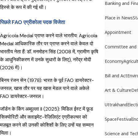
Banking and Fin
हिस्से के रूप में की गई थी।
Place in News
St
पिछले FAO एग्रीकोला पदक विजेता
Appointment
Agricola Medal प्राप्त करने वाले भारतीय: Agricola
Medal आधिकारिक तौर पर प्राप्त करने वाले केवल दो
Committee and
भारतीय नेता हैं: डॉ. मनमोहन सिंह (2008 में, ग्रामीण कृषि
के आधुनिकीकरण में उनके सुधारों के लिए), नरेंद्र मोदी
Economy
Agricul
(2026 में)।
Bill and Act
Envi
बिनय रंजन सेन (1978): भारत के पूर्व FAO डायरेक्टर-
जनरल, खास तौर पर यह खास मेडल पाने वाले अकेले
Art & Culture
De
FAO डायरेक्टर-जनरल।
Uttrakhand
Elect
जॉर्डन के किंग अब्दुल्ला II (2025): मिडिल ईस्ट में फ़ूड
सिक्योरिटी और क्लाइमेट-रेज़िलिएंट एग्रीकल्चर को
Space
Festival
In
मज़बूत करने की उनकी कोशिशों के लिए उन्हें यह सम्मान
मिला।
Science and Tec