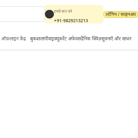
हमसे बात करें
लॉगिन / साइनअप
+91-9829213213
ऑफ़लाइन केंद्र
बुकशाला
पीवाईक्यू
करेंट अफेयर्स
दैनिक क्विज़
सूचनाएँ और साधन