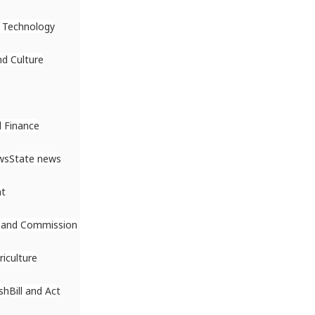
 Technology
nd Culture
 Finance
ws
State news
nt
 and Commission
riculture
sh
Bill and Act