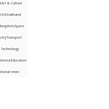
t
Art & Culture
rt
Uttrakhand
king
Visits
Space
stry
Transport
 Technology
Honour
Education
ational news