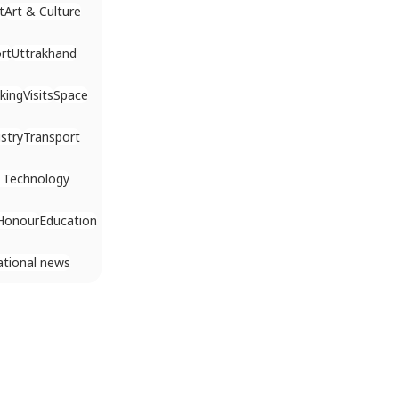
t
Art & Culture
rt
Uttrakhand
king
Visits
Space
stry
Transport
 Technology
Honour
Education
ational news