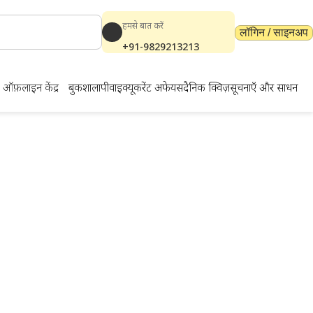
हमसे बात करें
लॉगिन / साइनअप
+91-9829213213
ऑफ़लाइन केंद्र
बुकशाला
पीवाईक्यू
करेंट अफेयर्स
दैनिक क्विज़
सूचनाएँ और साधन