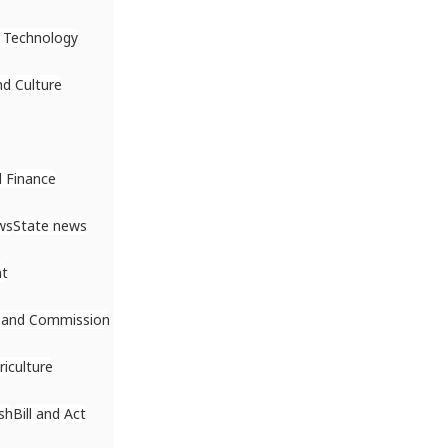
 Technology
nd Culture
 Finance
ws
State news
nt
 and Commission
riculture
sh
Bill and Act