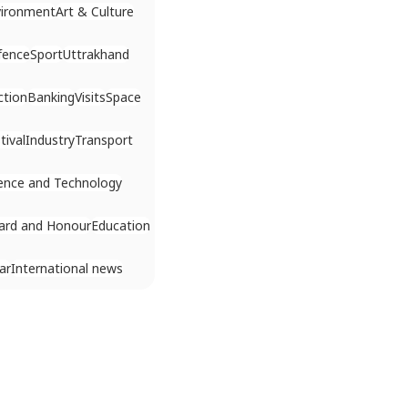
vironment
Art & Culture
fence
Sport
Uttrakhand
ction
Banking
Visits
Space
tival
Industry
Transport
ence and Technology
ard and Honour
Education
ar
International news