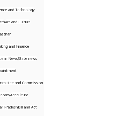
ence and Technology
ath
Art and Culture
asthan
king and Finance
ce in News
State news
pointment
mmittee and Commission
onomy
Agriculture
ar Pradesh
Bill and Act