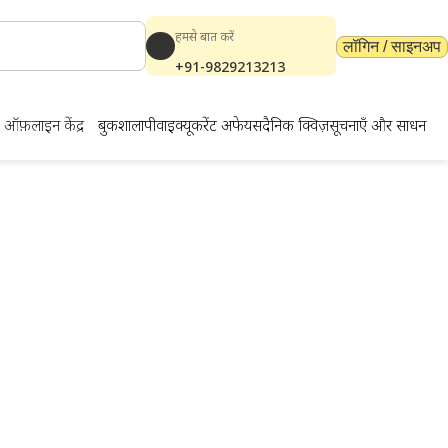
हमसे बात करें
लॉगिन / साइनअप
+91-9829213213
ऑफ़लाइन केंद्र
बुकशाला
पीवाईक्यू
करेंट अफेयर्स
दैनिक क्विज़
सूचनाएँ और साधन