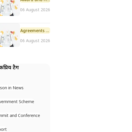
06 August 2026
Agreements and MoU
06 August 2026
प्रिय टैग
son in News
vernment Scheme
mmit and Conference
port