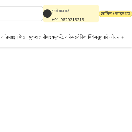
हमसे बात करें
लॉगिन / साइनअप
+91-9829213213
ऑफ़लाइन केंद्र
बुकशाला
पीवाईक्यू
करेंट अफेयर्स
दैनिक क्विज़
सूचनाएँ और साधन