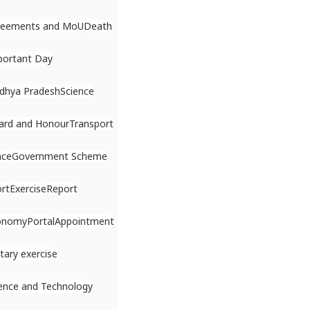
reements and MoU
Death
portant Day
dhya Pradesh
Science
ard and Honour
Transport
ace
Government Scheme
rt
Exercise
Report
onomy
Portal
Appointment
itary exercise
ence and Technology