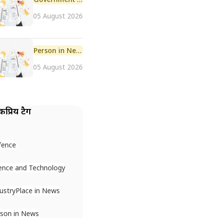
05 August 2026
Person in News
05 August 2026
प्रिय टैग
fence
ence and Technology
ustry
Place in News
son in News