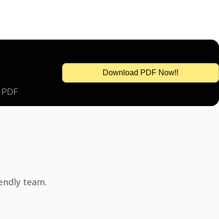
Download PDF Now!!
s PDF
iendly team.