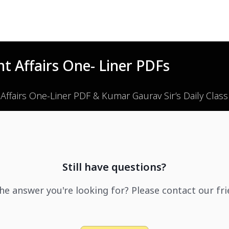
t Affairs One- Liner PDFs
 Affairs One-Liner PDF & Kumar Gaurav Sir’s Daily Clas
Still have questions?
the answer you're looking for? Please contact our fr