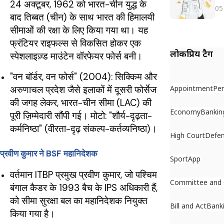
24 अक्टूबर, 1962 को भारत-चीन युद्ध के
05
बाद तिब्बत (चीन) के साथ भारत की हिमालयी
सीमाओं की रक्षा के लिए किया गया था। यह
फ्रंटियर राइफल्स से विकसित होकर एक
लोकप्रिय टैग
स्पेशलाइज़्ड माउंटेन वॉरफेयर फोर्स बनी।
"वन बॉर्डर, वन फोर्स" (2004): सिक्किम और
Appointment
Per
अरुणाचल प्रदेश जैसे इलाकों में दूसरी फोर्सेज
की जगह लेकर, भारत-चीन सीमा (LAC) की
Economy
Bankin
पूरी ज़िम्मेदारी सौंपी गई। मोटो: "शौर्य-दृढ़ता-
कर्मनिष्ठा" (वीरता-दृढ़ संकल्प-कर्तव्यनिष्ठा)।
High Court
Defe
प्रवीण कुमार ने BSF महानिदेशक
Sport
App
वर्तमान ITBP प्रमुख प्रवीण कुमार, जो पश्चिम
Committee and
बंगाल कैडर के 1993 बैच के IPS अधिकारी हैं,
को सीमा सुरक्षा बल का महानिदेशक नियुक्त
Bill and Act
Bank
किया गया है।