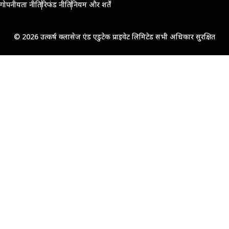
गोपनीयता नीति
रिफंड नीति
नियम और शर्तें
© 2026 उत्कर्ष क्लासेज एंड एडुटेक प्राइवेट लिमिटेड सभी अधिकार सुरक्षित