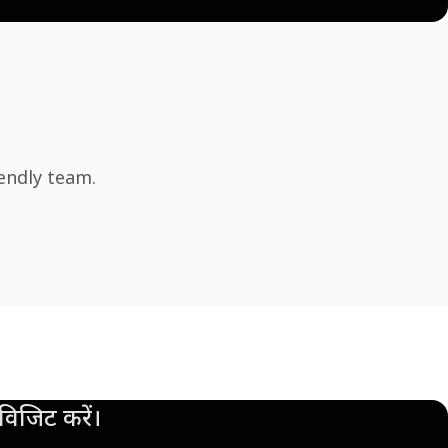
iendly team.
िजिट करें।