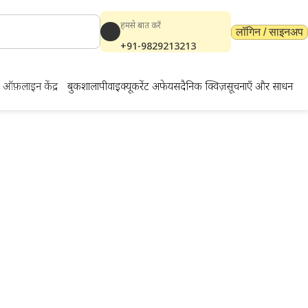
हमसे बात करें
लॉगिन / साइनअप
+91-9829213213
ऑफ़लाइन केंद्र
बुकशाला
पीवाईक्यू
करेंट अफेयर्स
दैनिक क्विज़
सूचनाएँ और साधन