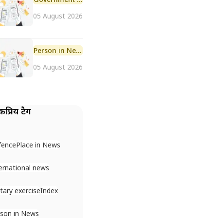
05 August 2026
Person in News
05 August 2026
प्रिय टैग
fence
Place in News
ernational news
itary exercise
Index
son in News