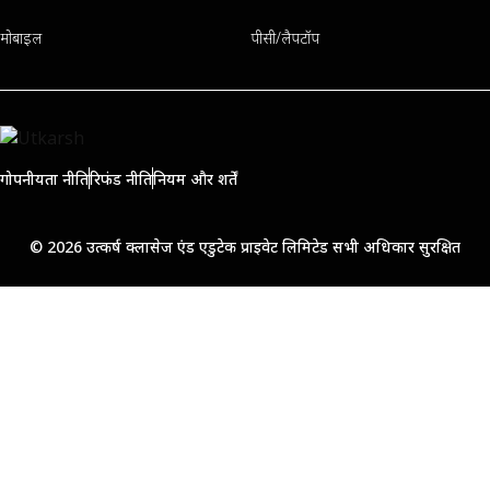
मोबाइल
पीसी/लैपटॉप
गोपनीयता नीति
रिफंड नीति
नियम और शर्तें
© 2026 उत्कर्ष क्लासेज एंड एडुटेक प्राइवेट लिमिटेड सभी अधिकार सुरक्षित