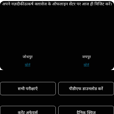
अपने नज़दीकी उत्कर्ष क्लासेज के ऑफलाइन सेंटर पर आज ही विजिट करें।
जोधपुर
जयपुर
खोजें
खोजें
सभी परीक्षाएँ
पीडीएफ डाउनलोड करें
करेंट अफेयर्स
दैनिक क्विज़