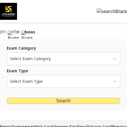
होम
परीक्षाएं
News
Exam Category
Select Exam Category
Exam Type
Select Exam Type
Search
News
Overview
Admit Card
Answer Key
Result
Score Card
Previou