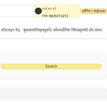
हमसे बात करें
लॉगिन / साइनअप
+91-9829213213
ऑफ़लाइन केंद्र
बुकशाला
पीवाईक्यू
करेंट अफेयर्स
दैनिक क्विज़
सूचनाएँ और साधन
Search