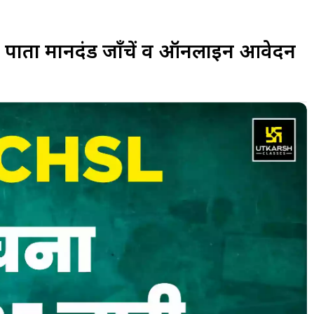
्रता मानदंड जाँचें व ऑनलाइन आवेदन