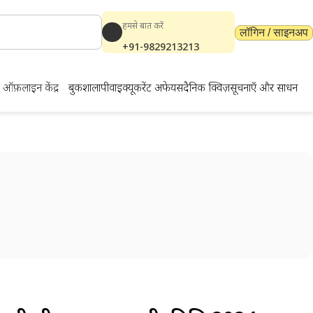
हमसे बात करें
लॉगिन / साइनअप
+91-9829213213
ऑफ़लाइन केंद्र
बुकशाला
पीवाईक्यू
करेंट अफेयर्स
दैनिक क्विज़
सूचनाएँ और साधन