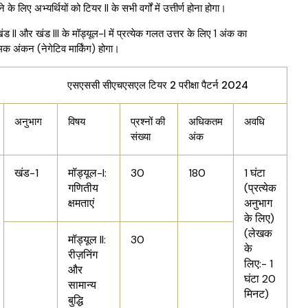
े के लिए अभ्यर्थियों को टियर II के सभी वर्गों में उत्तीर्ण होना होगा।
खंड II और खंड III के मॉड्यूल-I में प्रत्येक गलत उत्तर के लिए 1 अंक का
मक अंकन (नेगेटिव मार्किंग) होगा।
सी सीएचएसएल टियर 2 परीक्षा पैटर्न 2024
अनुभाग
विषय
प्रश्नों की
अधिकतम
अवधि
संख्या
अंक
खंड-1
मॉड्यूल-I:
30
180
1 घंटा
गणितीय
(प्रत्येक
क्षमताएं
अनुभाग
के लिए)
(लेखक
मॉड्यूल II:
30
के
रीज़निंग
लिए:- 1
और
घंटा 20
सामान्य
मिनट)
बुद्धि