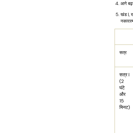
आगे बढ़न
खंड I, 
नकारात्
एसएस
सत्र
सत्र I
(2
घंटे
और
15
मिनट)