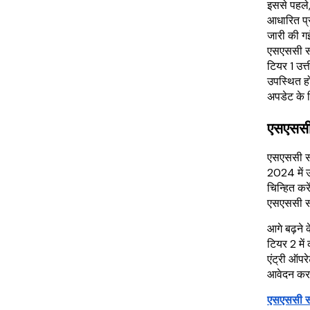
इससे पहले
आधारित प्
जारी की गई
एसएससी स
टियर 1 उत
उपस्थित ह
अपडेट के लि
एसएससी
एसएससी स
2024 में उ
चिन्हित क
एसएससी सी
आगे बढ़ने 
टियर 2 में
एंट्री ऑप
आवेदन करने 
एसएससी स