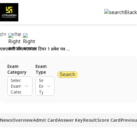
होम
परीक्षाएं
एसएससी सीएचएसएल टियर 1 प्रवेश पत्र 2024 (जारी): इसे डाउनलोड करें
Exam
Exam
Category
Type
Search
Select
Select
Exam
Exam
Category
Type
News
Overview
Admit Card
Answer Key
Result
Score Card
Previou