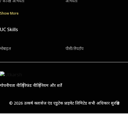
/ कनिष्ठ अभियंता
अभियंता
Show More
UC Skills
मोबाइल
पीसी/लैपटॉप
गोपनीयता नीति
रिफंड नीति
नियम और शर्तें
© 2026 उत्कर्ष क्लासेज एंड एडुटेक प्राइवेट लिमिटेड सभी अधिकार सुरक्षित