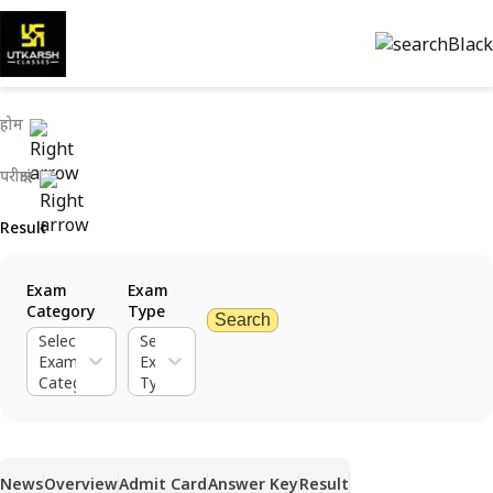
होम
परीक्षाएं
Result
Exam
Exam
Category
Type
Search
Select
Select
Exam
Exam
Category
Type
News
Overview
Admit Card
Answer Key
Result