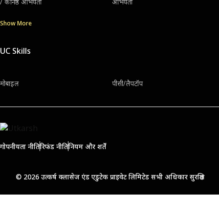
/ कनिष्ठ अभियंता
अभियंता
Show More
UC Skills
मोबाइल
पीसी/लैपटॉप
गोपनीयता नीति
रिफंड नीति
नियम और शर्तें
© 2026 उत्कर्ष क्लासेज एंड एडुटेक प्राइवेट लिमिटेड सभी अधिकार सुरक्षित