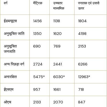
वर्ग
मैट्रिक
उच्चतर
स्नातक एवं उससे
माध्यमिक
ऊपर
ईडब्ल्यूएस
1456
1138
1804
अनुसूचित जाति
1350
1620
4198
अनुसूचित
690
769
2153
जनजाति
अन्य पिछड़ा वर्ग
2724
2441
6266
अनारक्षित
5475*
6030*
12963*
ईएसएम
957
1661
718
ओएच
2133
2070
847