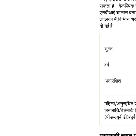
सकता है। वैकल्पिक 
एसबीआई चालान बनाक
तालिका में विभिन्न श
दी गई है:
एसएससी
शुल्क
वर्ग
अनारक्षित
महिला/अनुसूचित ज
जनजाति/बेंचमार्क 
(पीडब्ल्यूबीडी)/पूर