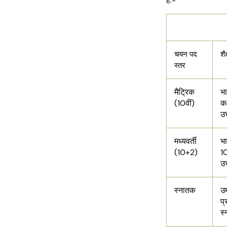
है:-
एसएससी चयन
चयन पद
शै
स्तर
मैट्रिक
भा
(10वीं)
कक
उत
मध्यवर्ती
भा
(10+2)
10
उत
स्नातक
उम
प्
स्