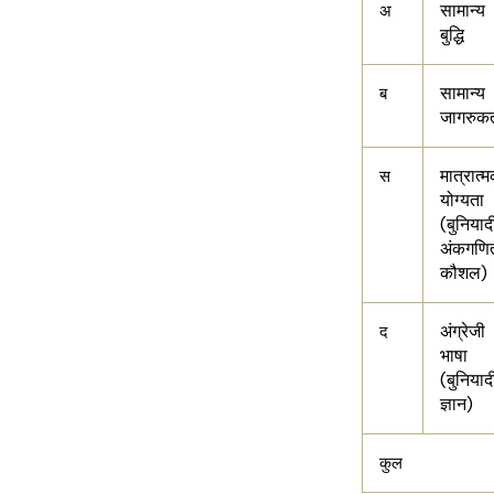
सामान्य
अ
बुद्धि
सामान्य
ब
जागरुक
मात्रात्
स
योग्यता
(बुनियाद
अंकगणि
कौशल)
अंग्रेजी
द
भाषा
(बुनियाद
ज्ञान)
कुल