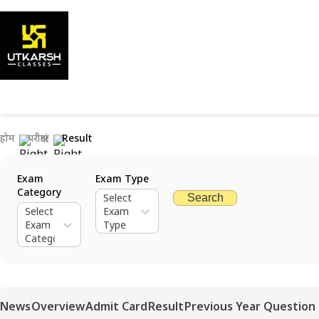
होम
परीक्षाएं
Result
Exam
Exam Type
Category
Select
Search
Select
Exam
Exam
Type
Category
News
Overview
Admit Card
Result
Previous Year Question