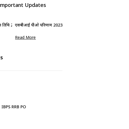
mportant Updates
िथि 2024 (विस्तारित): 19 जनवरी 2025 तक आवेदन करें
एसबीआई पीओ परिणाम 2023 जल्द - मुख्य परीक्षा परिणाम पर अपडेट
Read More
s
5 अप्रैल 2025 को घोषित किया गया था। भारतीय स्टेट बैंक (एसब...
IBPS RRB PO
IBPS Clerk