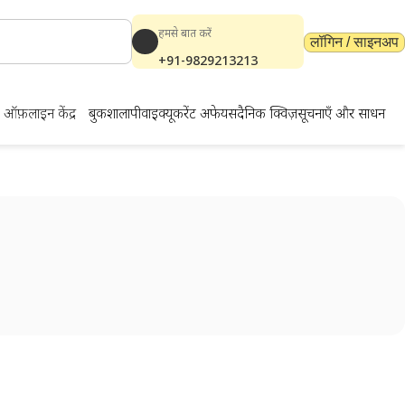
हमसे बात करें
लॉगिन / साइनअप
+91-9829213213
ऑफ़लाइन केंद्र
बुकशाला
पीवाईक्यू
करेंट अफेयर्स
दैनिक क्विज़
सूचनाएँ और साधन