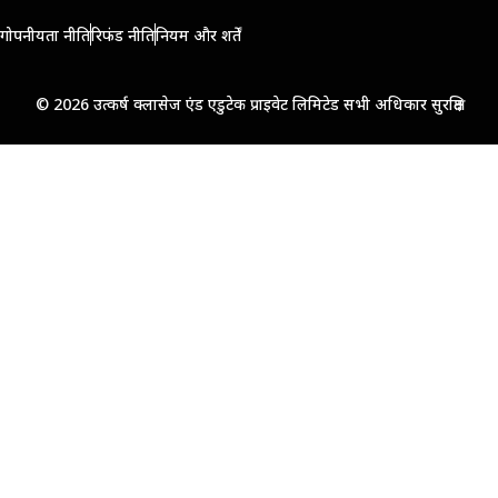
गोपनीयता नीति
रिफंड नीति
नियम और शर्तें
© 2026 उत्कर्ष क्लासेज एंड एडुटेक प्राइवेट लिमिटेड सभी अधिकार सुरक्षित