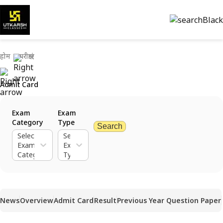
होम
परीक्षाएं
Admit Card
Exam
Exam
Category
Type
Search
Select
Select
Exam
Exam
Category
Type
News
Overview
Admit Card
Result
Previous Year Question Paper