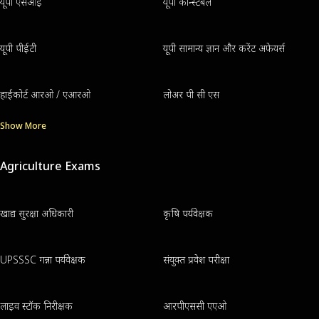
यूपी एसआई
यूपी कॉन्स्टेबल
यूपी पीईटी
यूपी सामान्य ज्ञान और करेंट अफेयर्स
हाईकोर्ट आरओ / एआरओ
लोअर पी सी एस
Show More
Agriculture Exams
खाद्य सुरक्षा अधिकारी
कृषि पर्यवेक्षक
UPSSSC गन्ना पर्यवेक्षक
संयुक्त प्रवेश परीक्षा
लाइव स्टॉक निरीक्षक
आरपीएससी एएओ