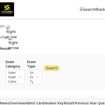
होम
परीक्षाएं
Result
Exam
Exam
Category
Type
Search
Select
Select
Exam
Exam
Category
Type
News
Overview
Admit Card
Answer Key
Result
Previous Year Que