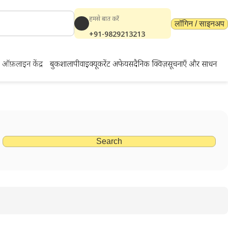
हमसे बात करें
लॉगिन / साइनअप
+91-9829213213
ऑफ़लाइन केंद्र
बुकशाला
पीवाईक्यू
करेंट अफेयर्स
दैनिक क्विज़
सूचनाएँ और साधन
Search