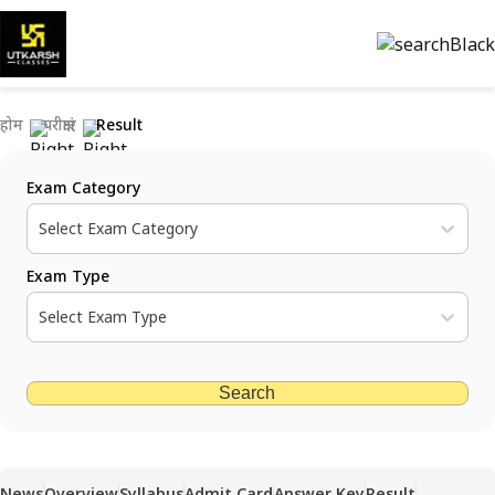
होम
परीक्षाएं
Result
Exam Category
Select Exam Category
Exam Type
Select Exam Type
Search
News
Overview
Syllabus
Admit Card
Answer Key
Result