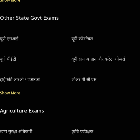
Show More
Other State Govt Exams
यूपी एसआई
यूपी कॉन्स्टेबल
यूपी पीईटी
यूपी सामान्य ज्ञान और करेंट अफेयर्स
हाईकोर्ट आरओ / एआरओ
लोअर पी सी एस
Show More
Agriculture Exams
खाद्य सुरक्षा अधिकारी
कृषि पर्यवेक्षक