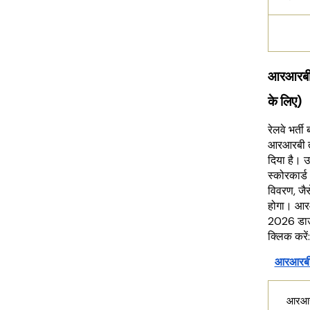
आरआरबी 
के लिए)
रेलवे भर्ती
आरआरबी त
दिया है। उ
स्कोरकार्
विवरण, जै
होगा। आरआ
2026 डाउन
क्लिक करें
आरआरबी 
आरआरब