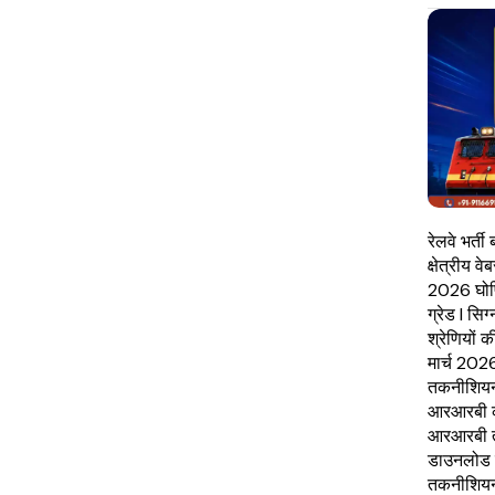
रेलवे भर्त
क्षेत्रीय
2026 घोष
ग्रेड I सि
श्रेणियों
मार्च 202
तकनीशियन 
आरआरबी की
आरआरबी त
डाउनलोड क
तकनीशियन 