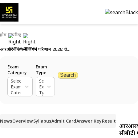
होम
परीक्षाएं
आरआरबी तकनीशियन परिणाम 2026: ग्रेड 1 सीबीटी परिणाम और कट-ऑफ अंक
Exam
Exam
Category
Type
Search
Select
Select
Exam
Exam
Category
Type
News
Overview
Syllabus
Admit Card
Answer Key
Result
आरआरबी 
सीबीटी