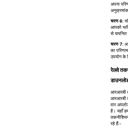
अपना परिण
अनुक्रमांक
चरण 6:
यद
आपको भर्त
से चयनित 
चरण 7:
आ
का परिणाम 
उपयोग के ल
रेलवे त
डाउनलोड
आरआरबी त
आरआरबी त
वार अपलोड
है। यहाँ
तकनीशियन 
रहे हैं:-