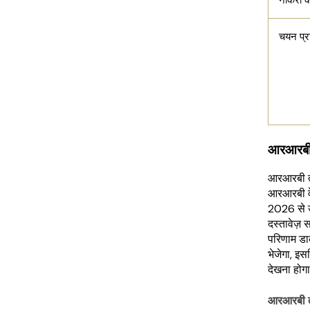
नौकरी क
चयन प्र
आरआरबी 
आरआरबी तक
आरआरबी वे
2026 से उप
दस्तावेज़ स
परिणाम डाक
भेजेगा, इ
देखना होग
आरआरबी त