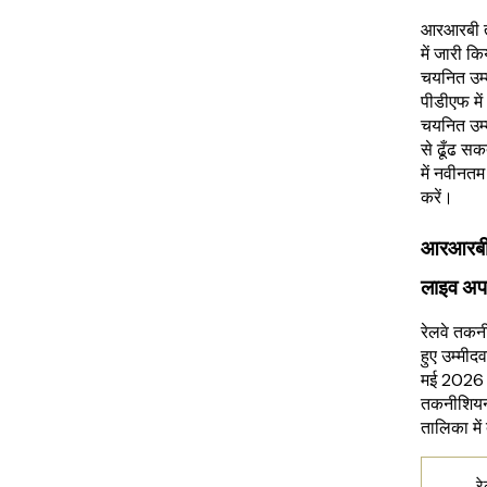
आरआरबी त
में जारी क
चयनित उम्म
पीडीएफ मे
चयनित उम्
से ढूँढ स
में नवीनतम
करें।
आरआरबी 
लाइव अप
रेलवे तकनी
हुए उम्मी
मई 2026 
तकनीशियन 
तालिका में द
र