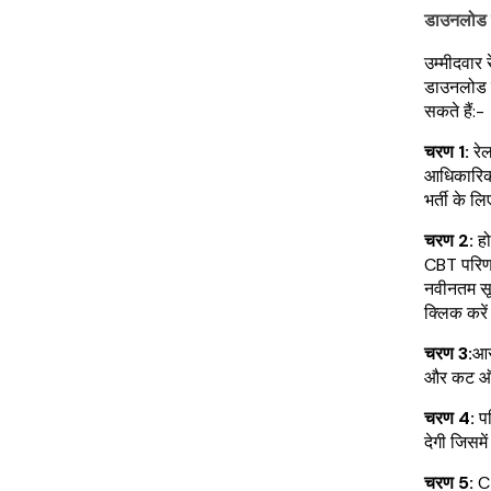
डाउनलोड क
उम्मीदवार
डाउनलोड क
सकते हैं:-
चरण 1:
रे
आधिकारिक 
भर्ती के 
चरण 2:
ह
CBT परिणा
नवीनतम सू
क्लिक करे
चरण 3:
आर
और कट ऑफ
चरण 4:
प
देगी जिसमें
चरण 5:
C