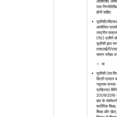
अतिरिक्त, उम्मी
पास निम्नलिखित
होनी चाहिए:
यूजीसी/सीएसआ
आयोजित प्रासंग
राष्ट्रीय पात्रता
(नेट) उत्तीर्ण क
यूजीसी द्वारा मान
एसएलईटी/एसई
समान परीक्षा उत्
या
यूजीसी (एम.फ
डिग्री प्रदान 
न्यूनतम मानक
प्रक्रिया) विन
2009/2016 
बाद के संशोधनो
शारीरिक शिक्षा
शिक्षा और खेल