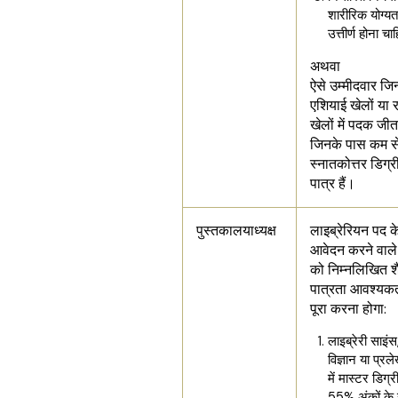
शारीरिक योग्यता
उत्तीर्ण होना च
अथवा
ऐसे उम्मीदवार जिन्
एशियाई खेलों या र
खेलों में पदक जी
जिनके पास कम स
स्नातकोत्तर डिग्री
पात्र हैं।
पुस्तकालयाध्यक्ष
लाइब्रेरियन पद क
आवेदन करने वाले 
को निम्नलिखित श
पात्रता आवश्यक
पूरा करना होगा:
लाइब्रेरी साइं
विज्ञान या प्रल
में मास्टर डिग्र
55% अंकों के