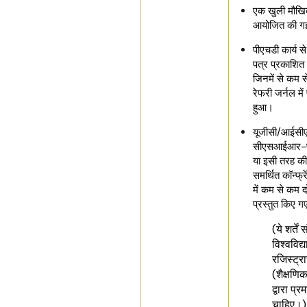
एक खुली मौखिक
आयोजित की ग
पीएचडी कार्य स
पत्र प्रकाशित ह
जिनमें से कम 
रेफरी जर्नल मे
हुआ।
यूजीसी/आईस
सीएसआईआर-प्
या इसी तरह की
समर्थित कॉन्फ्र
में कम से कम द
प्रस्तुत किए 
(ये शर्तें 
विश्वविद्
रजिस्ट्र
(शैक्षणि
द्वारा प्
चाहिए।)