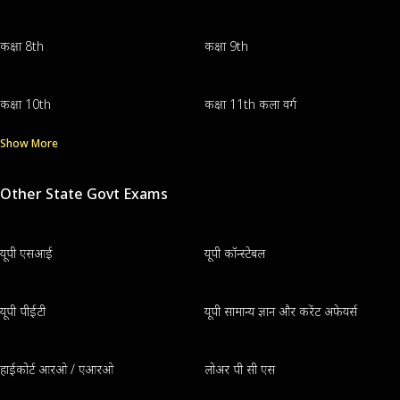
कक्षा 8th
कक्षा 9th
कक्षा 10th
कक्षा 11th कला वर्ग
Show More
Other State Govt Exams
यूपी एसआई
यूपी कॉन्स्टेबल
यूपी पीईटी
यूपी सामान्य ज्ञान और करेंट अफेयर्स
हाईकोर्ट आरओ / एआरओ
लोअर पी सी एस