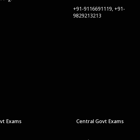
+91-9116691119, +91-
9829213213
ovt Exams
Central Govt Exams