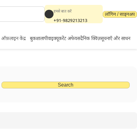
हमसे बात करें
लॉगिन / साइनअप
+91-9829213213
ऑफ़लाइन केंद्र
बुकशाला
पीवाईक्यू
करेंट अफेयर्स
दैनिक क्विज़
सूचनाएँ और साधन
Search