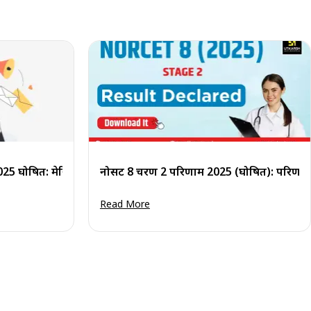
ाम 2025 घोषित: मेरिट सूची और कट-ऑफ पीडीएफ डाउनलोड करें
नोर्सेट 8 चरण 2 परिणाम 2025 (घोषित): परिणा
Read More