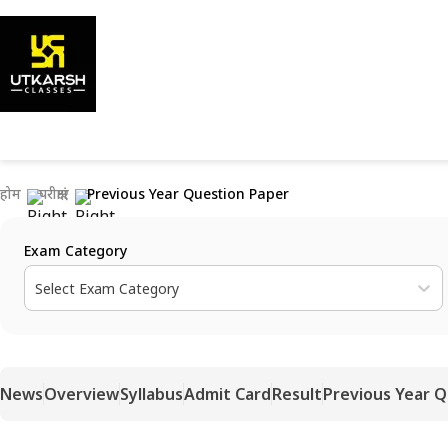
होम
परीक्षाएं
Previous Year Question Paper
Exam Category
Select Exam Category
News
Overview
Syllabus
Admit Card
Result
Previous Year 