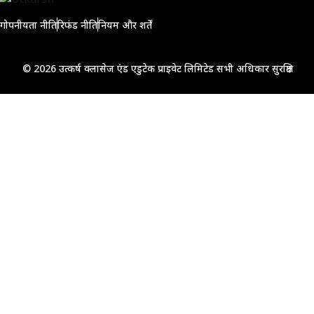
गोपनीयता नीति
रिफंड नीति
नियम और शर्तें
© 2026 उत्कर्ष क्लासेज एंड एडुटेक प्राइवेट लिमिटेड सभी अधिकार सुरक्षित