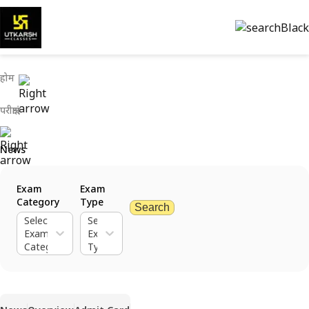
होम
परीक्षाएं
News
Exam
Exam
Category
Type
Search
Select
Select
Exam
Exam
Category
Type