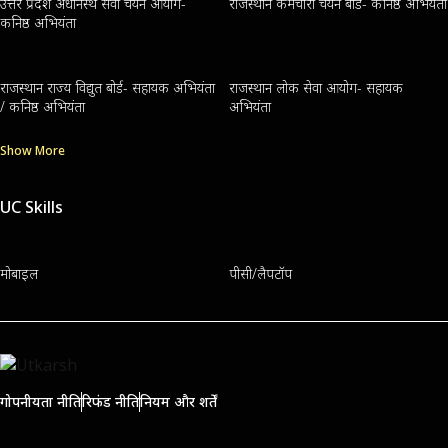
उत्तर प्रदेश अधीनस्थ सेवा चयन आयोग-
राजस्थान कर्मचारी चयन बोर्ड- कनिष्ठ अभियंता
कनिष्ठ अभियंता
राजस्थान राज्य विद्युत बोर्ड- सहायक अभियंता
राजस्थान लोक सेवा आयोग- सहायक
/ कनिष्ठ अभियंता
अभियंता
Show More
UC Skills
मोबाइल
पीसी/लैपटॉप
गोपनीयता नीति
रिफंड नीति
नियम और शर्तें