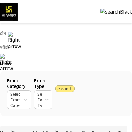
होम
परीक्षाएं
News
Exam
Exam
Category
Type
Search
Select
Select
Exam
Exam
Category
Type