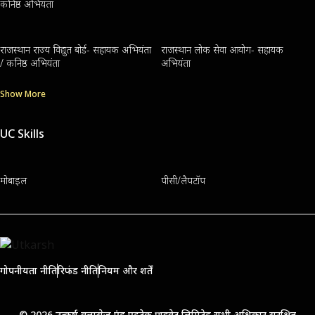
कनिष्ठ अभियंता
राजस्थान राज्य विद्युत बोर्ड- सहायक अभियंता
राजस्थान लोक सेवा आयोग- सहायक
/ कनिष्ठ अभियंता
अभियंता
Show More
UC Skills
मोबाइल
पीसी/लैपटॉप
गोपनीयता नीति
रिफंड नीति
नियम और शर्तें
© 2026 उत्कर्ष क्लासेज एंड एडुटेक प्राइवेट लिमिटेड सभी अधिकार सुरक्षित