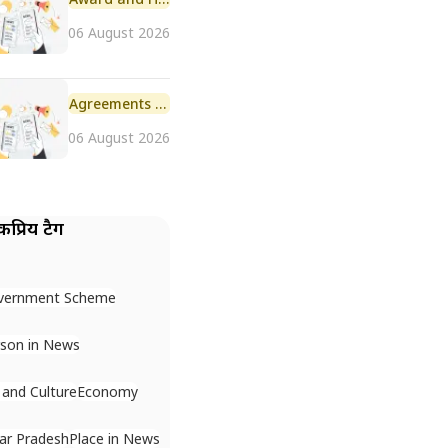
06 August 2026
Agreements and MoU
06 August 2026
प्रिय टैग
vernment Scheme
son in News
 and Culture
Economy
ar Pradesh
Place in News