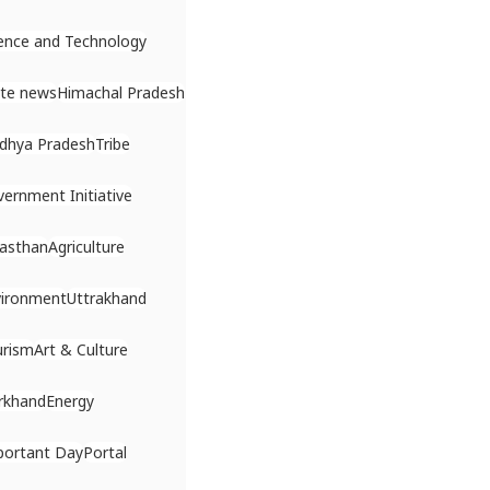
ence and Technology
ate news
Himachal Pradesh
dhya Pradesh
Tribe
ernment Initiative
asthan
Agriculture
vironment
Uttrakhand
urism
Art & Culture
rkhand
Energy
portant Day
Portal