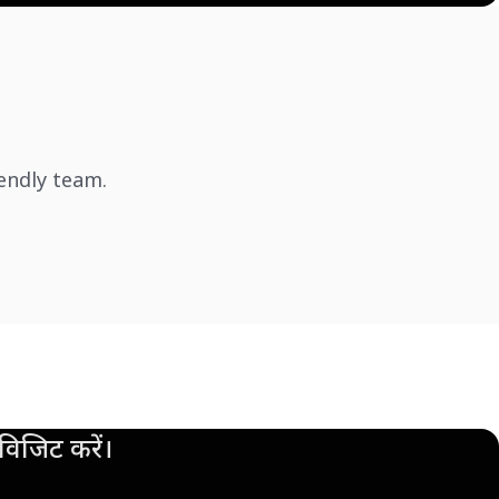
iendly team.
िजिट करें।