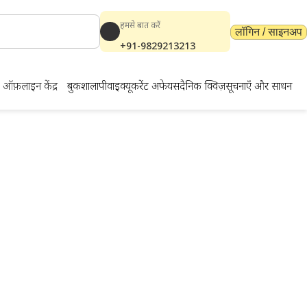
हमसे बात करें
लॉगिन / साइनअप
+91-9829213213
ऑफ़लाइन केंद्र
बुकशाला
पीवाईक्यू
करेंट अफेयर्स
दैनिक क्विज़
सूचनाएँ और साधन