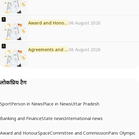
Award and Honour
06 August 2026
Agreements and MoU
06 August 2026
लोकप्रिय टैग
Sport
Person in News
Place in News
Uttar Pradesh
Banking and Finance
State news
International news
Award and Honour
Space
Committee and Commission
Paris Olympic