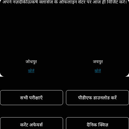
अपने नज़दीकी उत्कर्ष क्लासेज के ऑफलाइन सेंटर पर आज ही विजिट करें।
जोधपुर
जयपुर
खोजें
खोजें
सभी परीक्षाएँ
पीडीएफ डाउनलोड करें
करेंट अफेयर्स
दैनिक क्विज़