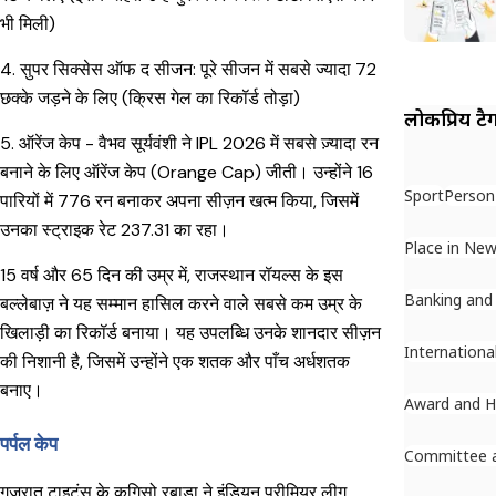
भी मिली)
4. सुपर सिक्सेस ऑफ द सीजन: पूरे सीजन में सबसे ज्यादा 72
छक्के जड़ने के लिए (क्रिस गेल का रिकॉर्ड तोड़ा)
लोकप्रिय टै
5. ऑरेंज केप - वैभव सूर्यवंशी ने IPL 2026 में सबसे ज़्यादा रन
बनाने के लिए ऑरेंज केप (Orange Cap) जीती। उन्होंने 16
Sport
Person
पारियों में 776 रन बनाकर अपना सीज़न खत्म किया, जिसमें
उनका स्ट्राइक रेट 237.31 का रहा।
Place in Ne
15 वर्ष और 65 दिन की उम्र में, राजस्थान रॉयल्स के इस
Banking and
बल्लेबाज़ ने यह सम्मान हासिल करने वाले सबसे कम उम्र के
खिलाड़ी का रिकॉर्ड बनाया। यह उपलब्धि उनके शानदार सीज़न
Internationa
की निशानी है, जिसमें उन्होंने एक शतक और पाँच अर्धशतक
बनाए।
Award and 
पर्पल केप
Committee 
गुजरात टाइटंस के कगिसो रबाडा ने इंडियन प्रीमियर लीग