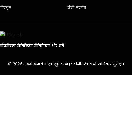
मोबाइल
पीसी/लैपटॉप
गोपनीयता नीति
रिफंड नीति
नियम और शर्तें
© 2026 उत्कर्ष क्लासेज एंड एडुटेक प्राइवेट लिमिटेड सभी अधिकार सुरक्षित