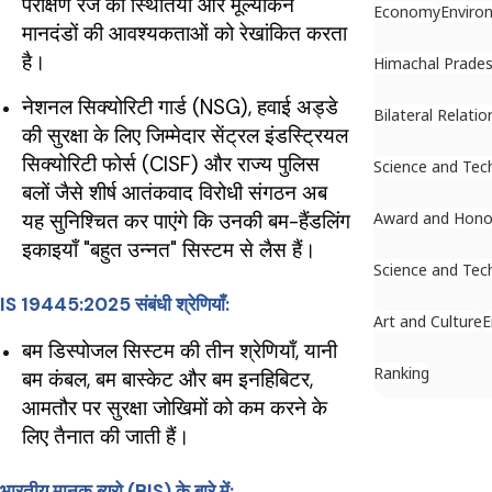
परीक्षण रेंज की स्थितियों और मूल्यांकन
Economy
Enviro
मानदंडों की आवश्यकताओं को रेखांकित करता
है।
Himachal Prade
नेशनल सिक्योरिटी गार्ड (NSG), हवाई अड्डे
Bilateral Relatio
की सुरक्षा के लिए जिम्मेदार सेंट्रल इंडस्ट्रियल
सिक्योरिटी फोर्स (CISF) और राज्य पुलिस
Science and Tec
बलों जैसे शीर्ष आतंकवाद विरोधी संगठन अब
यह सुनिश्चित कर पाएंगे कि उनकी बम-हैंडलिंग
Award and Hono
इकाइयाँ "बहुत उन्नत" सिस्टम से लैस हैं।
Science and Tec
IS 19445:2025 संबंधी श्रेणियाँ:
Art and Culture
E
बम डिस्पोजल सिस्टम की तीन श्रेणियाँ, यानी
Ranking
बम कंबल, बम बास्केट और बम इनहिबिटर,
आमतौर पर सुरक्षा जोखिमों को कम करने के
लिए तैनात की जाती हैं।
भारतीय मानक ब्यूरो (BIS) के बारे में: