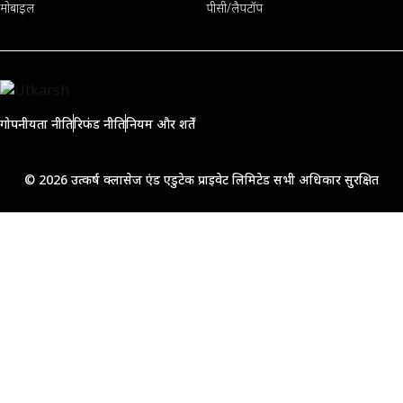
मोबाइल
पीसी/लैपटॉप
गोपनीयता नीति
रिफंड नीति
नियम और शर्तें
© 2026 उत्कर्ष क्लासेज एंड एडुटेक प्राइवेट लिमिटेड सभी अधिकार सुरक्षित