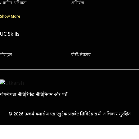
/ कनिष्ठ अभियंता
अभियंता
Show More
UC Skills
मोबाइल
पीसी/लैपटॉप
गोपनीयता नीति
रिफंड नीति
नियम और शर्तें
© 2026 उत्कर्ष क्लासेज एंड एडुटेक प्राइवेट लिमिटेड सभी अधिकार सुरक्षित