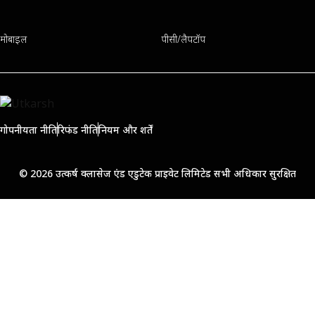
मोबाइल
पीसी/लैपटॉप
गोपनीयता नीति
रिफंड नीति
नियम और शर्तें
© 2026 उत्कर्ष क्लासेज एंड एडुटेक प्राइवेट लिमिटेड सभी अधिकार सुरक्षित