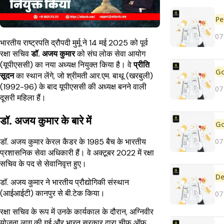
Pe
07
भारतीय राष्ट्रपति द्रौपदी मुर्मू ने 14 मई 2025 को पूर्व
रक्षा सचिव
डॉ. अजय कुमार
को संघ लोक सेवा आयोग
(यूपीएससी) का नया अध्यक्ष नियुक्त किया है। वे
प्रीति
सूदन
का स्थान लेंगे, जो श्रीमती आर.एम. बाथू (खरबुली)
(1992-96) के बाद यूपीएससी की अध्यक्ष बनने वाली
07
दूसरी महिला हैं।
डॉ. अजय कुमार के बारे में
07
डॉ. अजय कुमार केरल कैडर के 1985 बैच के भारतीय
प्रशासनिक सेवा अधिकारी हैं। वे अक्टूबर 2022 में रक्षा
सचिव के पद से सेवानिवृत्त हुए।
De
डॉ. अजय कुमार ने भारतीय प्रौद्योगिकी संस्थान
(आईआईटी) कानपुर से बी.टेक किया।
07
रक्षा सचिव के रूप में उनके कार्यकाल के दौरान, अग्निवीर
योजना लागू की गई और भारत सरकार द्वारा चीफ ऑफ