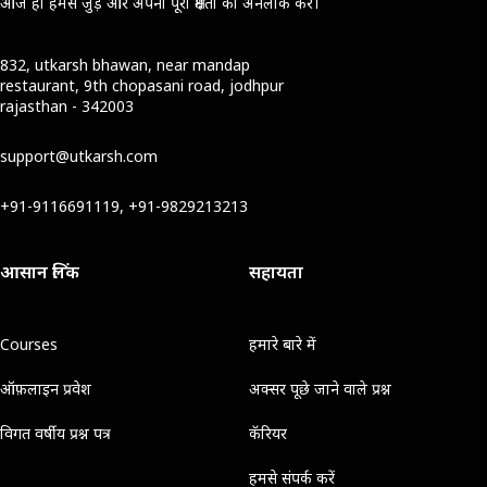
आज ही हमसे जुड़ें और अपनी पूरी क्षमता को अनलॉक करें।
832, utkarsh bhawan, near mandap
restaurant, 9th chopasani road, jodhpur
rajasthan - 342003
support@utkarsh.com
+91-9116691119, +91-9829213213
आसान लिंक
सहायता
Courses
हमारे बारे में
ऑफ़लाइन प्रवेश
अक्सर पूछे जाने वाले प्रश्न
विगत वर्षीय प्रश्न पत्र
कॅरियर
हमसे संपर्क करें