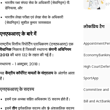
भारतीय रक्षा संपदा सेवा के अधिकारी (सेवानिवृत्त) पी.
07
डेनियल्स, और
भारतीय लेखा परीक्षा एवं लेखा सेवा के अधिकारी
(सेवानिवृत्त) सुशील कुमार जायसवाल
लोकप्रिय टैग
एनएफआरए के बारे में
Appointment
Per
राष्ट्रीय वित्तीय रिपोर्टिंग प्राधिकरण (एनएफआरए) एक
वैधानिक
निकाय है जिसकी स्थापना
कंपनी अधिनियम
2013
की धारा 132 के तहत की गई है।
Economy
Bankin
स्थापना - 1 अक्टूबर, 2018।
High Court
Defe
यह
केंद्रीय कॉर्पोरेट मामलों के मंत्रालय
के अंतर्गत आता
Sport
App
है।
एनएफआरए के सदस्य
Committee and
इसमें एक अध्यक्ष सहित अधिकतम 15 सदस्य होते हैं।
Bill and Act
Bank
इसमें
तीन
पूर्णकालिक सदस्य और
9
अंशकालिक सदस्य