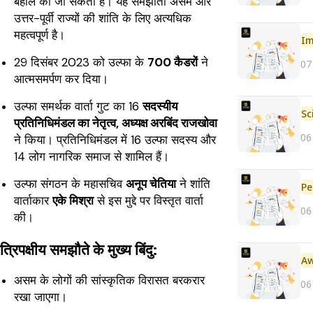
बहाल की जा सकती है। यह समझौता असम और
उत्तर-पूर्वी राज्यों की शांति के लिए अत्यधिक
महत्वपूर्ण है।
Im
29 दिसंबर 2023 को उल्फा के
700 कैडरों
ने
07
आत्मसमर्पण कर दिया।
उल्फा समर्थक वार्ता गुट का 16
सदस्यीय
प्रतिनिधिमंडल का नेतृत्व, अध्यक्ष अरबिंद राजखोवा
06
ने किया। प्रतिनिधिमंडल में 16 उल्फा सदस्य और
14 लोग नागरिक समाज से शामिल हैं।
उल्फा संगठन के महासचिव
अनूप चेतिया
ने शांति
Pe
वार्ताकार
एके मिश्रा
से इस मुद्दे पर विस्तृत वार्ता
06
की।
त्रिपक्षीय समझौते के मुख्य बिंदु:
असम के लोगों की सांस्कृतिक विरासत बरकरार
06
रखा जाएगा।