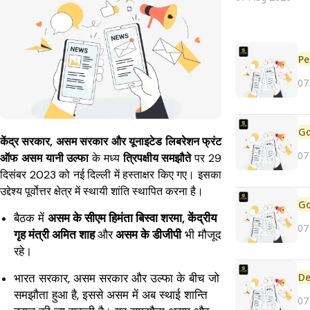
Pe
07
केंद्र सरकार, असम सरकार और यूनाइटेड लिबरेशन फ्रंट
07
ऑफ असम यानी उल्‍फा
के मध्य
त्रिपक्षीय समझौते
पर 29
दिसंबर 2023 को नई दिल्ली में हस्‍ताक्षर किए गए। इसका
उद्देश्‍य पूर्वोत्तर क्षेत्र में स्थायी शांति स्‍थापित करना है।
बैठक में
असम के सीएम हिमंता बिस्वा शरमा, केंद्रीय
07
गृह मंत्री अमित शाह
और
असम के डीजीपी
भी मौजूद
रहे।
भारत सरकार, असम सरकार और उल्‍फा के बीच जो
De
समझौता हुआ है, इससे असम में अब स्थाई शान्ति
07