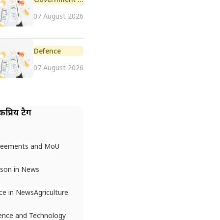
07 August 2026
Defence
07 August 2026
प्रिय टैग
reements and MoU
son in News
ce in News
Agriculture
ence and Technology