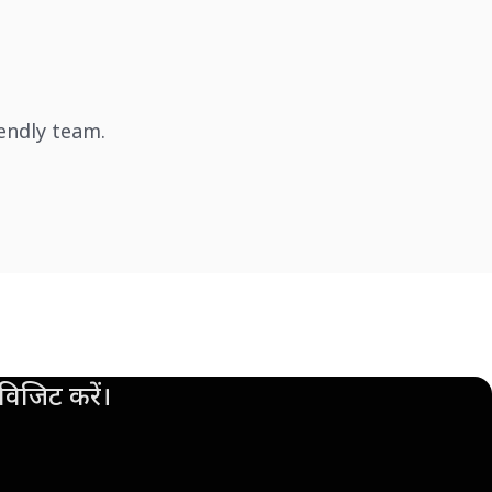
iendly team.
िजिट करें।