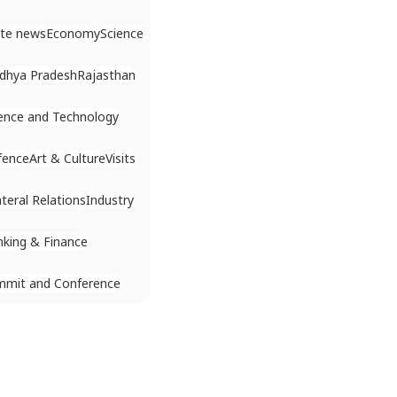
ate news
Economy
Science
dhya Pradesh
Rajasthan
ence and Technology
fence
Art & Culture
Visits
ateral Relations
Industry
king & Finance
mmit and Conference