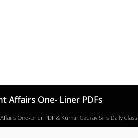
t Affairs One- Liner PDFs
 Affairs One-Liner PDF & Kumar Gaurav Sir’s Daily Clas