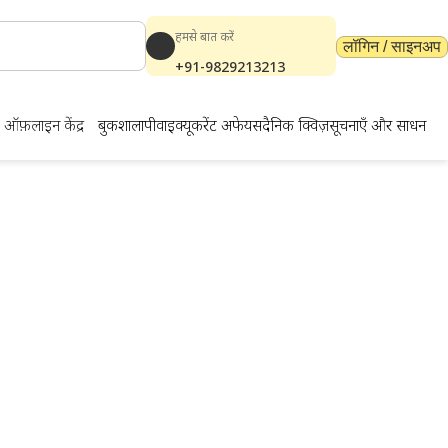
हमसे बात करें
लॉगिन / साइनअप
+91-9829213213
ऑफ़लाइन केंद्र
बुकशाला
पीवाईक्यू
करेंट अफेयर्स
दैनिक क्विज़
सूचनाएँ और साधन