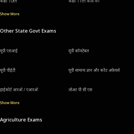
कक्षा 10th
कक्षा 11th कला वर्ग
Show More
Other State Govt Exams
यूपी एसआई
यूपी कॉन्स्टेबल
यूपी पीईटी
यूपी सामान्य ज्ञान और करेंट अफेयर्स
हाईकोर्ट आरओ / एआरओ
लोअर पी सी एस
Show More
Agriculture Exams