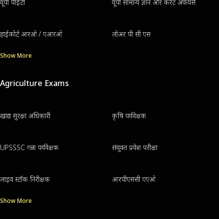
यूपी पीईटी
यूपी सामान्य ज्ञान और करेंट अफेयर्स
हाईकोर्ट आरओ / एआरओ
लोअर पी सी एस
Show More
Agriculture Exams
खाद्य सुरक्षा अधिकारी
कृषि पर्यवेक्षक
UPSSSC गन्ना पर्यवेक्षक
संयुक्त प्रवेश परीक्षा
लाइव स्टॉक निरीक्षक
आरपीएससी एएओ
Show More