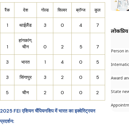
रैंक
देश
गोल्ड
सिल्वर
ब्रॉन्ज
कुल
1
थाईलैंड
3
0
4
7
लोकप्रिय
हांगकांग,
1
चीन
0
2
5
7
Person i
3
भारत
1
4
0
5
Internati
3
सिंगापुर
3
2
0
5
Award an
State ne
5
चीन
2
0
0
2
Appointm
2025 FEI एशियन चैंपियनशिप में भारत का इक्वेस्ट्रियन
प्रदर्शन: