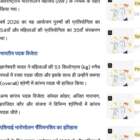
अंतर्राष्ट्रीय भारोत्तोलन महासंघ (IWF) के नियमों के तहत
De
किया गया।
08
वर्ष 2026 का यह आयोजन पुरुषों की प्रतियोगिता का
54वाँ और महिलाओं की प्रतियोगिता का 35वाँ संस्करण
Sp
था।
07
भारतीय पदक विजेता
ज्ञानेश्वरी यादव ने महिलाओं की 53 किलोग्राम (kg) स्नैच
Pe
स्पर्धा में रजत पदक जीता और इसके साथ ही उन्होंने समग्र
07
(overall) श्रेणी में कांस्य पदक भी हासिल किया।
अन्य कांस्य पदक विजेता: कोमल कोहर, अजित नारायण,
हरजिंदर कौर और संजना ने विभिन्न श्रेणियों में कांस्य
पदक जीते।
07
एशियाई भारोत्तोलन चैंपियनशिप का इतिहास