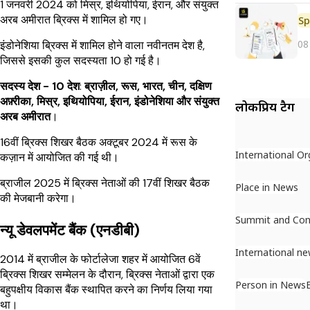
1 जनवरी 2024 को मिस्र, इथियोपिया, ईरान, और संयुक्त
अरब अमीरात ब्रिक्स में शामिल हो गए।
Sp
08
इंडोनेशिया ब्रिक्स में शामिल होने वाला नवीनतम देश है,
जिससे इसकी कुल सदस्यता 10 हो गई है।
सदस्य देश -
10 देश
:
ब्राज़ील, रूस, भारत, चीन, दक्षिण
अफ़्रीका, मिस्र, इथियोपिया, ईरान, इंडोनेशिया और संयुक्त
लोकप्रिय टैग
अरब अमीरात
।
16वीं ब्रिक्स शिखर बैठक अक्टूबर 2024 में रूस के
International Or
कज़ान में आयोजित की गई थी।
ब्राजील 2025 में ब्रिक्स नेताओं की 17वीं शिखर बैठक
Place in News
की मेजबानी करेगा।
Summit and Con
न्यू डेवलपमेंट बैंक (एनडीबी)
International n
2014 में ब्राजील के फोर्टालेजा शहर में आयोजित 6वें
ब्रिक्स शिखर सम्मेलन के दौरान, ब्रिक्स नेताओं द्वारा एक
Person in News
बहुपक्षीय विकास बैंक स्थापित करने का निर्णय लिया गया
था।