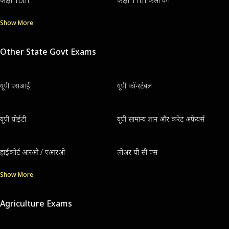
कक्षा 10th
कक्षा 11th कला वर्ग
Show More
Other State Govt Exams
यूपी एसआई
यूपी कॉन्स्टेबल
यूपी पीईटी
यूपी सामान्य ज्ञान और करेंट अफेयर्स
हाईकोर्ट आरओ / एआरओ
लोअर पी सी एस
Show More
Agriculture Exams