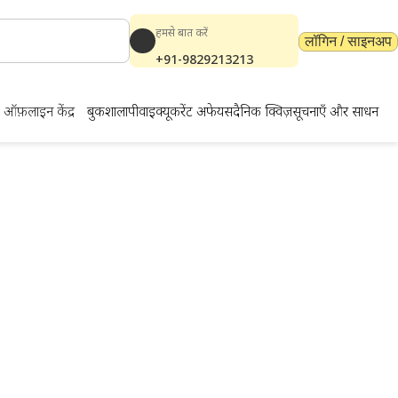
हमसे बात करें
लॉगिन / साइनअप
+91-9829213213
ऑफ़लाइन केंद्र
बुकशाला
पीवाईक्यू
करेंट अफेयर्स
दैनिक क्विज़
सूचनाएँ और साधन