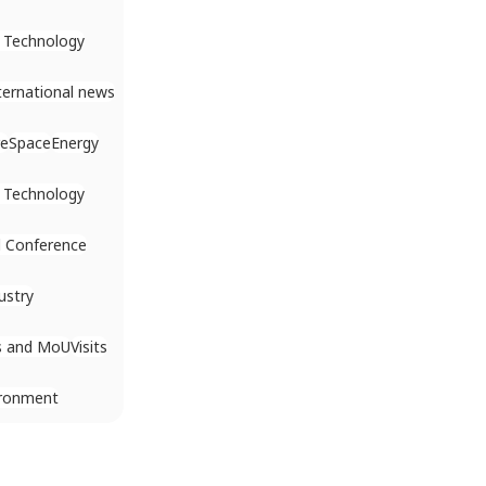
 Technology
ternational news
re
Space
Energy
 Technology
 Conference
ustry
s and MoU
Visits
ironment