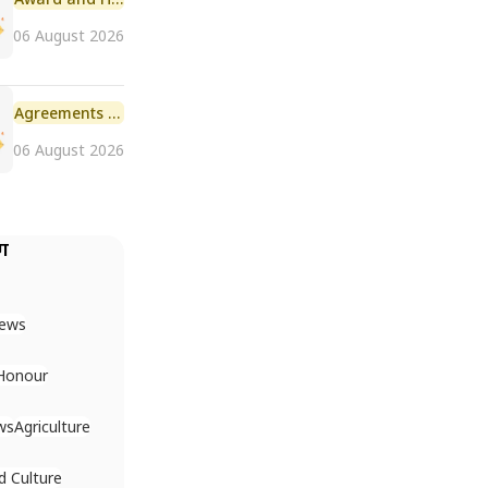
06 August 2026
Agreements and MoU
06 August 2026
ैग
News
Honour
ws
Agriculture
d Culture